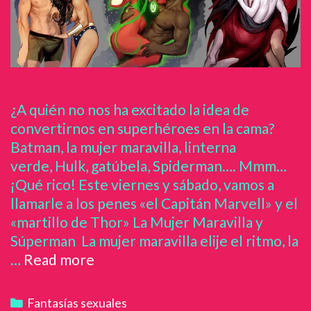
¿A quién no nos ha excitado la idea de
convertirnos en superhéroes en la cama?
Batman, la mujer maravilla, linterna
verde, Hulk, gatúbela, Spiderman…. Mmm…
¡Qué rico! Este viernes y sábado, vamos a
llamarle a los penes «el Capitán Marvell» y el
«martillo de Thor» La Mujer Maravilla y
Súperman La mujer maravilla elije el ritmo, la
…
Read more
E
l
k
C
Fantasías sexuales