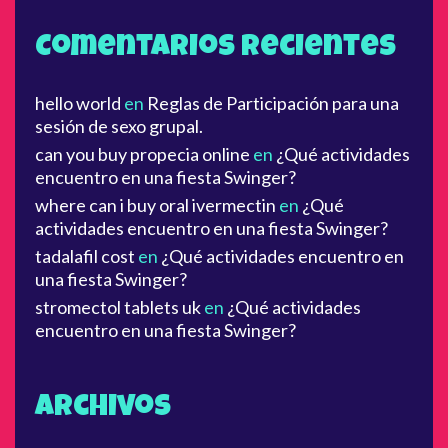
r
r
c
h
Comentarios recientes
h
é
f
r
hello world
en
Reglas de Participación para una
o
o
sesión de sexo grupal.
r
e
:
can you buy propecia online
en
¿Qué actividades
encuentro en una fiesta Swinger?
s
where can i buy oral ivermectin
en
¿Qué
actividades encuentro en una fiesta Swinger?
tadalafil cost
en
¿Qué actividades encuentro en
una fiesta Swinger?
stromectol tablets uk
en
¿Qué actividades
encuentro en una fiesta Swinger?
Archivos