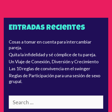
a
a
m
t
a
e
s
g
Entradas recientes
u
o
t
r
Cosas a tomar en cuenta para intercambiar
r
i
pareja.
a
e
Quita la infidelidad y sé cómplice de tu pareja.
d
s
Un Viaje de Conexión, Diversión y Crecimiento
e
Las 10 reglas de convivencia en el swinger
l
Reglas de Participación para una sesión de sexo
o
grupal.
s
s
ú
S
p
e
e
a